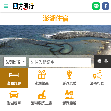
澎湖住宿
四
方
通
行
訂
房
搜 尋
台
灣
訂
澎湖訂房
澎湖優惠
澎湖景點
澎湖行程
房
直接跟飯店訂房
HOT
澎湖租車
澎湖觀光工廠
澎湖體驗