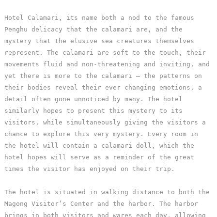
單
Hotel Calamari, its name both a nod to the famous
管
Penghu delicacy that the calamari are, and the
理
mystery that the elusive sea creatures themselves
represent. The calamari are soft to the touch, their
movements fluid and non-threatening and inviting, and
會
yet there is more to the calamari – the patterns on
員
their bodies reveal their ever changing emotions, a
帳
detail often gone unnoticed by many. The hotel
戶
similarly hopes to present this mystery to its
visitors, while simultaneously giving the visitors a
chance to explore this very mystery. Every room in
客
the hotel will contain a calamari doll, which the
服
hotel hopes will serve as a reminder of the great
聯
times the visitor has enjoyed on their trip.
絡
單
The hotel is situated in walking distance to both the
Magong Visitor’s Center and the harbor. The harbor
Line
brings in both visitors and wares each day, allowing