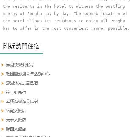
線
the residents in the hotel to witness the bustling
上
energy of Penghu day by day. The superb location of
客
the hotel allows its residents to enjoy all Penghu
服
has to offer in the most convenient manner possible.
附近熱門住宿
紅
利
查
⋟
澎湖快樂渡假村
詢
⋟
救國團澎湖青年活動中心
⋟
澎湖沐光之居民宿
⋟
達日好民宿
訂
房
⋟
幸運海彎海景民宿
Q&A
⋟
信誼大飯店
⋟
元泰大飯店
國
⋟
勝國大飯店
旅