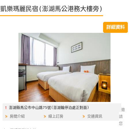
特
凱樂瑪麗民宿(澎湖馬公港務大樓旁)
色
民
詳細資料
宿
全
球
租
車
網
紅
帶
⫯
澎湖縣馬公市中山路75號(澎湖輪停泊處正對面)
你
邀
玩
⋟
房間介紹
⋟
線上訂房
⋟
交通資訊
請
您